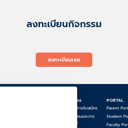
ลงทะเบียนกิจกรรม
ลงทะเบียนเลย
การสมัคร
PORTAL
้านบ่อโฉลก ตำบลทุ่งกง อำเภอ
วัดสุราษฎร์ธานี 84290
ขั้นตอนการรับสมัคร
Parent Port
ค่าเล่าเรียนและการ
Student Po
2-7778
ชำระเงิน
 pm (Mon-Fri)
Faculty Por