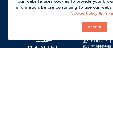
Our website uses cookies to provide your brow
information. Before continuing to use our webs
Cookie Policy & Priva
99/1 Ban Bo C
Kong, Kanchan
Accept
84290, 泰国
+66 (0) 9-434
上午8:00 - 下
辦公室關閉時間
admissions@dis