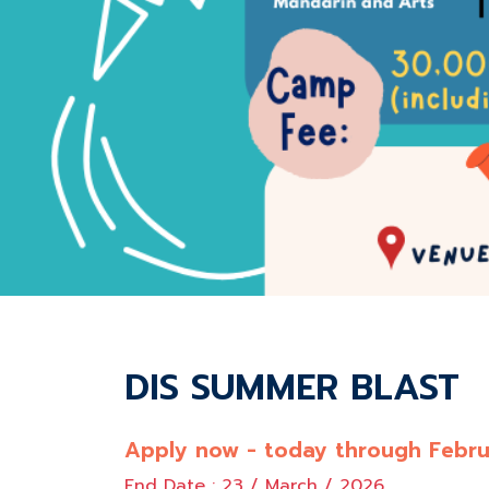
DIS SUMMER BLAST
Apply now - today through Febru
End Date : 23 / March / 2026