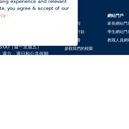
sing experience and relevant
ite, you agree & accept of our
cy.
招生
網站門戶
halok, Moo 4 Thung
adit District, 素叻他尼
入學流程
家長網站門
學費及付款
學生網站門
2-7778
電子手冊
教職人員網
午5:00（週一至週五）
參觀我們的校園
：週六、週日和公共假期
常見問題
chool.ac.th
烹飪政策
PDPA
Copyright © 2023 Daniel International School